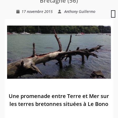
Bretagne (56)
enfants
17 novembre 2015
Anthony Guillermo
F
T
–
S
N
(
Une promenade entre Terre et Mer sur
les terres bretonnes situées à Le Bono