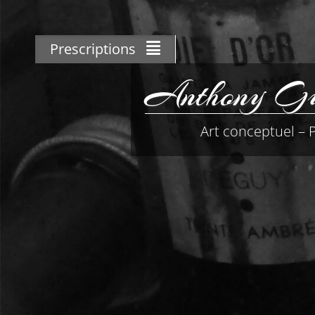
Skip
to
content
Prescriptions
Anthony Gui
Art conceptuel – 