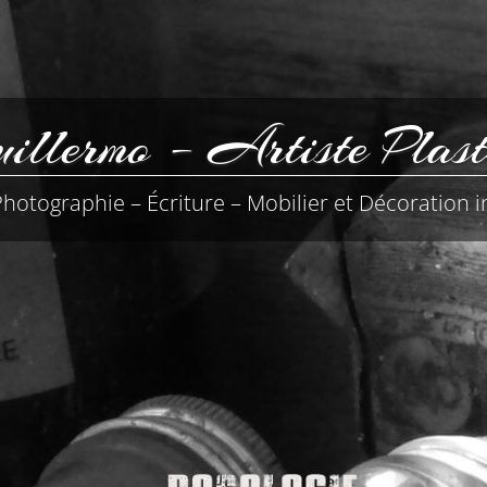
llermo – Artiste Plast
Photographie – Écriture – Mobilier et Décoration i