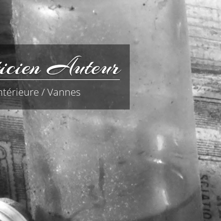
icien Auteur
ntérieure / Vannes