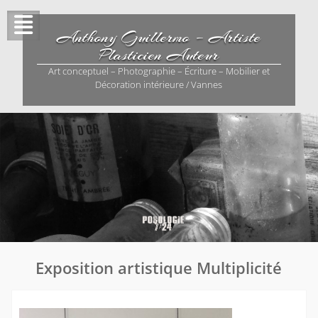
Skip
to
Anthony Guillermo – Artiste
content
Plasticien Auteur
Art conceptuel – Photographie – Écriture – Mobilier et
Décoration intérieure / Vannes
Exposition artistique Multiplicité