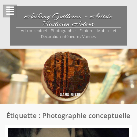
Skip
to
Anthony Guillermo – Artiste
content
Plasticien Auteur
Art conceptuel – Photographie – Écriture – Mobilier et
Décoration intérieure / Vannes
Étiquette :
Photographie conceptuelle