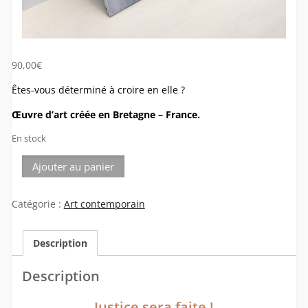
90,00
€
Êtes-vous déterminé à croire en elle ?
Œuvre d’art
créée en Bretagne – France.
En stock
quantité
Ajouter au panier
de
Toile
Catégorie :
Art contemporain
en
lin
Apparition
Description
Description
Justice sera faite !