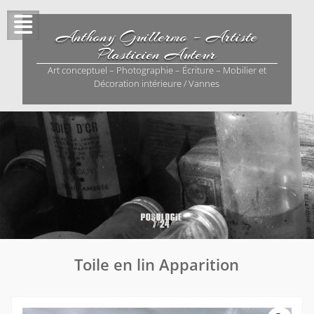
Skip
to
Anthony Guillermo – Artiste
content
Plasticien Auteur
Art conceptuel – Photographie – Écriture – Mobilier et
Décoration intérieure / Vannes
Toile en lin Apparition