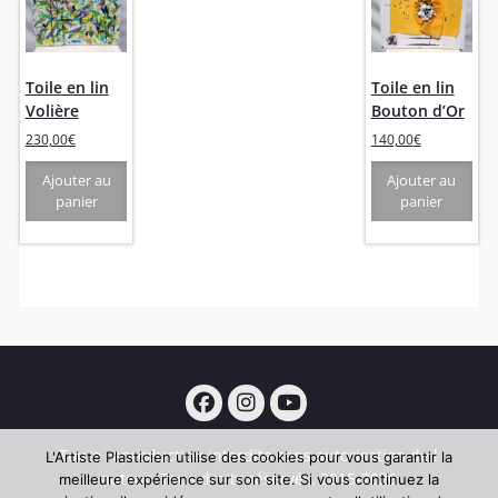
Toile en lin
Toile en lin
Volière
Bouton d’Or
230,00
€
140,00
€
Ajouter au
Ajouter au
panier
panier
Facebook
Instagram
YouTube
Toute reproduction interdite sans autorisation de l
L'Artiste Plasticien utilise des cookies pour vous garantir la
auteur. Tous droits réservés. 2015-2026
meilleure expérience sur son site. Si vous continuez la