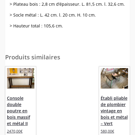
> Plateau bois : 2,8 cm d’épaisseur. L. 81,5 cm. l. 32,6 cm.
> Socle métal : L. 42 cm. l. 20 cm. H. 10 cm.
> Hauteur total : 105,6 cm.
Produits similaires
Console
Établi pliable
double
de plombier
poutre en
vintage en
bois massif
bois et métal
et métal II
– Vert
2470,00
€
580,00
€