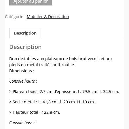
Ajouter au panier
de
Set
Catégorie :
Mobilier & Décoration
de
deux
tables
Description
hautes
en
Description
bois
massif
Duo de tables aux plateaux de bois brut vernis et aux
et
pieds en métal traités anti-rouille.
métal
Dimensions :
Console haute :
> Plateau bois : 2,7 cm d’épaisseur. L. 79,5 cm. l. 34,5 cm.
> Socle métal : L. 41,8 cm. l. 20 cm. H. 10 cm.
> Hauteur total : 122,8 cm.
Console basse :