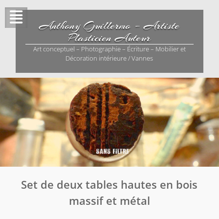
Skip
to
Anthony Guillermo – Artiste
content
Plasticien Auteur
Art conceptuel – Photographie – Écriture – Mobilier et
Décoration intérieure / Vannes
Set de deux tables hautes en bois
massif et métal