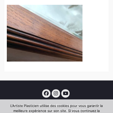
Facebook
Instagram
YouTube
Toute reproduction interdite sans autorisation de l
L'Artiste Plasticien utilise des cookies pour vous garantir la
auteur. Tous droits réservés. 2015-2026
meilleure expérience sur son site. Si vous continuez la