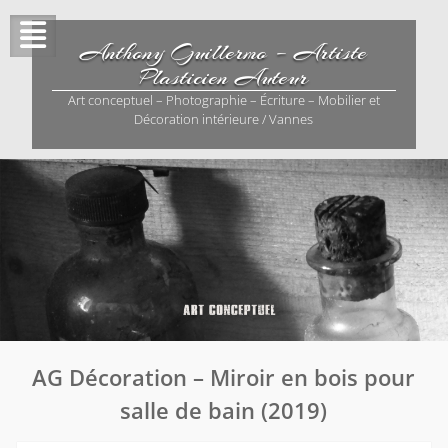
Skip
to
Anthony Guillermo – Artiste
content
Plasticien Auteur
Art conceptuel – Photographie – Écriture – Mobilier et
Décoration intérieure / Vannes
AG Décoration – Miroir en bois pour
salle de bain (2019)