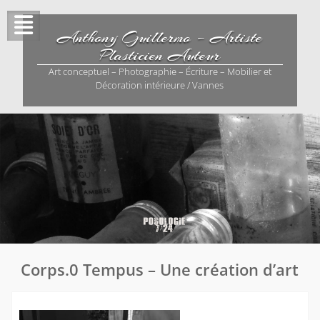
Skip
to
Anthony Guillermo – Artiste
content
Plasticien Auteur
Art conceptuel – Photographie – Écriture – Mobilier et
Décoration intérieure / Vannes
Corps.0 Tempus – Une création d’art