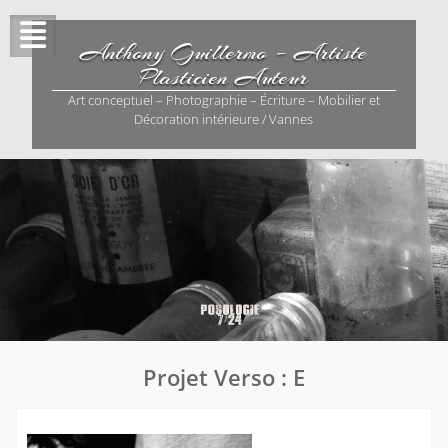
Skip
to
Anthony Guillermo – Artiste
content
Plasticien Auteur
Art conceptuel – Photographie – Écriture – Mobilier et
Décoration intérieure / Vannes
Projet Verso : E