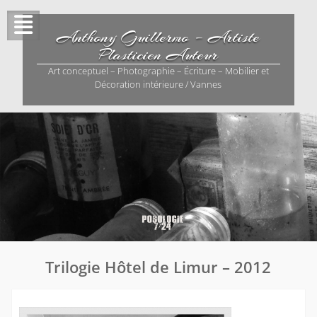
Skip
to
Anthony Guillermo – Artiste
content
Plasticien Auteur
Art conceptuel – Photographie – Écriture – Mobilier et
Décoration intérieure / Vannes
Trilogie Hôtel de Limur – 2012