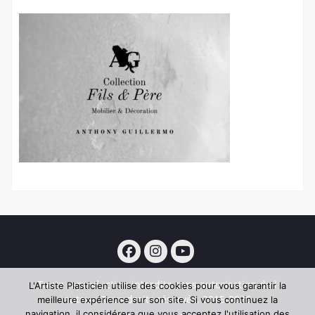
Facebook
Instagram
YouTube
Toute reproduction interdite sans autorisation de l
L'Artiste Plasticien utilise des cookies pour vous garantir la
auteur. Tous droits réservés. 2015-2026
meilleure expérience sur son site. Si vous continuez la
navigation, il considérera que vous acceptez l'utilisation des