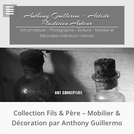
Skip
to
Anthony Guillermo – Artiste
content
Plasticien Auteur
Art conceptuel – Photographie – Écriture – Mobilier et
Décoration intérieure / Vannes
Collection Fils & Père – Mobilier &
Décoration par Anthony Guillermo