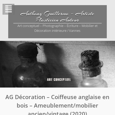
Skip
to
Anthony Guillermo – Artiste
content
Plasticien Auteur
Art conceptuel – Photographie – Écriture – Mobilier et
Décoration intérieure / Vannes
AG Décoration – Coiffeuse anglaise en
bois – Ameublement/mobilier
ancien/vintage (2020)