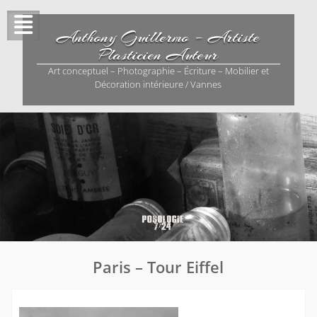
Skip
to
Anthony Guillermo – Artiste
content
Plasticien Auteur
Art conceptuel – Photographie – Écriture – Mobilier et
Décoration intérieure / Vannes
Paris – Tour Eiffel